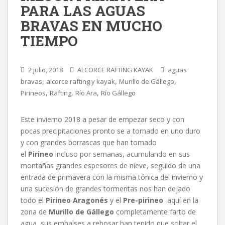
PARA LAS AGUAS
BRAVAS EN MUCHO
TIEMPO
2 julio, 2018
ALCORCE RAFTING KAYAK
aguas
,
,
,
bravas
alcorce rafting y kayak
Murillo de Gállego
,
,
,
Pirineos
Rafting
Río Ara
Río Gállego
Este invierno 2018 a pesar de empezar seco y con
pocas precipitaciones pronto se a tornado en uno duro
y con grandes borrascas que han tomado
el
Pirineo
incluso por semanas, acumulando en sus
montañas grandes espesores de nieve, seguido de una
entrada de primavera con la misma tónica del invierno y
una sucesión de grandes tormentas nos han dejado
todo el
Pirineo Aragonés
y el
Pre-pirineo
aquí en la
zona de
Murillo de Gállego
completamente farto de
agua, sus embalses a rebosar han tenido que soltar el