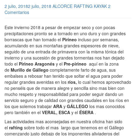
2 julio, 2018
2 julio, 2018
ALCORCE RAFTING KAYAK
2
Comentarios
Este invierno 2018 a pesar de empezar seco y con pocas
precipitaciones pronto se a tornado en uno duro y con grandes
borrascas que han tomado el
Pirineo
incluso por semanas,
acumulando en sus montañas grandes espesores de nieve,
seguido de una entrada de primavera con la misma tónica del
invierno y una sucesión de grandes tormentas nos han dejado
todo el
Pirineo Aragonés
y el
Pre-pirineo
aquí en la zona
de
Murillo de Gállego
completamente farto de agua, sus
embalses a rebosar han tenido que soltar el agua para poder
regular grandes avenidas en los
ríos,
lo cual hemos aprovechado
no penséis que de manera alegre y sencilla sino mas bien con
mucho respeto y responsabilidad para poder seguir dando un
servicio seguro y de calidad con grandes caudales en los ríos en
los que solemos trabajar
ARA
y
GÁLLEGO
los mas conocidos
pero también en el
VERAL,
ESCA
y el
ÉSERA
.
Las actividades mas aconsejadas en nuestra oficina han sido
el
rafting
sobre todo el mas largo que tenemos en el Gállego
comenzando justo debajo de los imponentes aliviaderos del