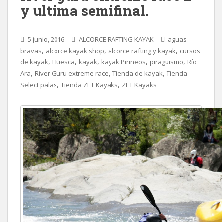
y ultima semifinal.
5 junio, 2016
ALCORCE RAFTING KAYAK
aguas
,
,
,
bravas
alcorce kayak shop
alcorce rafting y kayak
cursos
,
,
,
,
,
de kayak
Huesca
kayak
kayak Pirineos
piragüismo
Río
,
,
,
Ara
River Guru extreme race
Tienda de kayak
Tienda
,
,
Select palas
Tienda ZET Kayaks
ZET Kayaks