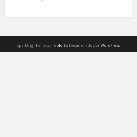
sparkling Theme por
Colorlib
Desarrollado por
WordPress