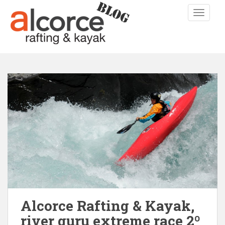
TOGGLE
Alcorce Rafting & Kayak,
river guru extreme race 2º