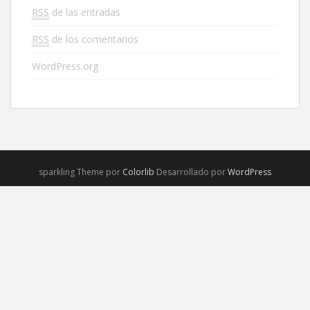
RSS
de las entradas
RSS
de los comentarios
WordPress.org
sparkling Theme por
Colorlib
Desarrollado por
WordPress