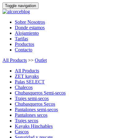
Toggle navigation
Sobre Nosotros
Donde estamos
Alojamiento
Tarifas
Productos
Contacto
All Products
>>
Outlet
All Products
ZET kayaks
Palas SELECT
Chalecos
Chubasqueros Semi-secos
Trajes semi-secos
Chubasqueros Secos
Pantalones semi-secos
Pantalones secos
Trajes secos
Kayaks Hinchables
Cascos
Seguridad y rescate