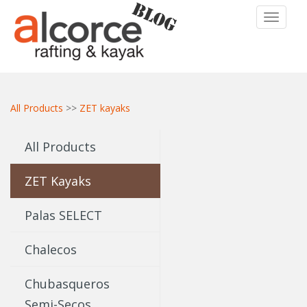
TOGGLE
All Products
>>
ZET kayaks
All Products
ZET Kayaks
Palas SELECT
Chalecos
Chubasqueros
Semi-Secos